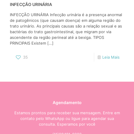
INFECÇÃO URINÁRIA
INFECÇÃO URINÁRIA Infecção urinária é a presença anormal
de patogênicos (que causam doença) em alguma região do
trato urinário. As principais causas são a relação sexual e as
bactérias do trato gastrointestinal, que migram por via
ascendente da região perineal até a bexiga. TIPOS
PRINCIPAIS Existem
[…]
35
Leia Mais
Agendamento
Estamos prontos para receber sua mensagem. Entre em
contato pelo WhatsApp ou ligue para agendar sua
consulta. Esperamos por você