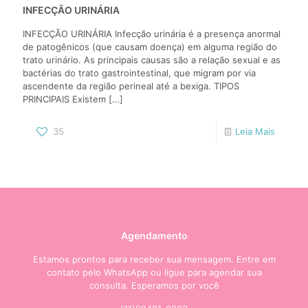
INFECÇÃO URINÁRIA
INFECÇÃO URINÁRIA Infecção urinária é a presença anormal
de patogênicos (que causam doença) em alguma região do
trato urinário. As principais causas são a relação sexual e as
bactérias do trato gastrointestinal, que migram por via
ascendente da região perineal até a bexiga. TIPOS
PRINCIPAIS Existem
[…]
35
Leia Mais
Agendamento
Estamos prontos para receber sua mensagem. Entre em
contato pelo WhatsApp ou ligue para agendar sua
consulta. Esperamos por você