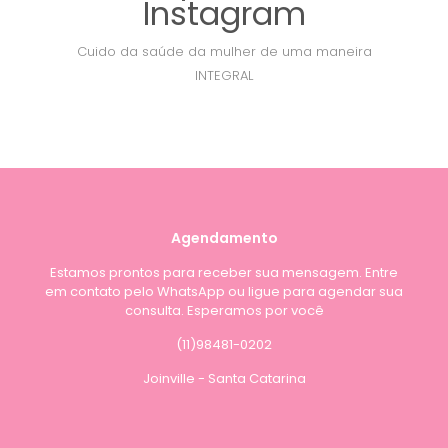
Instagram
Cuido da saúde da mulher de uma maneira
INTEGRAL
Agendamento
Estamos prontos para receber sua mensagem. Entre
em contato pelo WhatsApp ou ligue para agendar sua
consulta. Esperamos por você
(11)98481-0202
Joinville - Santa Catarina